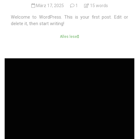
März 17, 2025
1
15 words
Welcome to WordPress. This is your first post. Edit or
delete it, then start writing!
Alles lesen