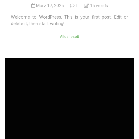
März 17, 2025
1
15 words
Welcome to WordPress. This is your first post. Edit or
delete it, then start writing!
Alles lesen